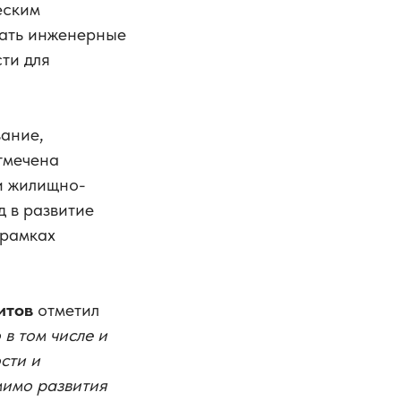
еским
вать инженерные
ти для
вание,
тмечена
и жилищно-
 в развитие
 рамках
итов
отметил
 в том числе и
сти и
мимо развития