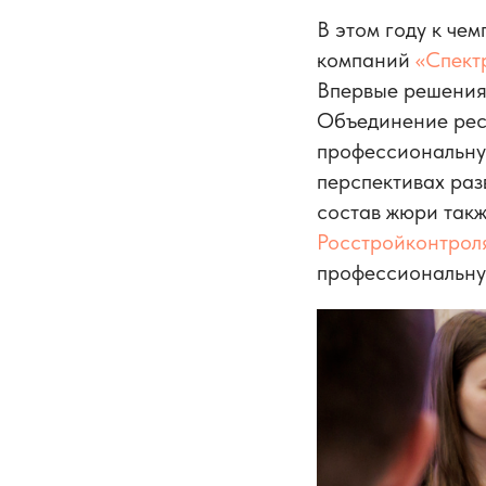
В этом году к че
компаний
«Спект
Впервые решения
Объединение ресу
профессиональную
перспективах раз
состав жюри так
Росстройконтрол
профессиональную