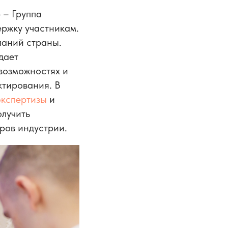
 – Группа
ержку участникам.
паний страны.
дает
возможностях и
ктирования. В
экспертизы
и
олучить
ров индустрии.