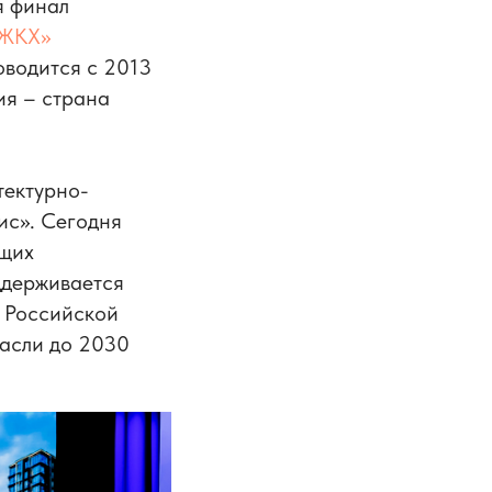
я финал
 ЖКХ»
водится с 2013
ия – страна
тектурно-
ис». Сегодня
ущих
ддерживается
 Российской
расли до 2030