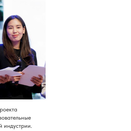
проекта
азовательные
й индустрии.