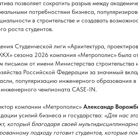
тива позволяет сократить разрыв между академич
реальными потребностями бизнеса, популяризиро
циальности в строительстве и создавать возможнос
о роста студентов.
ения Студенческой лиги «Архитектура, проектиро
 ЖКХ» сезона 2026 компания «Метрополис» была о
м письмом от имени Министерства строительства 
зяйства Российской Федерации за значимый вклад
расли, популяризацию инженерного образования в
инженерного чемпионата CASE-IN.
ектор компании «Метрополис»
Александр Ворожб
дации усилий бизнеса и государства:
«Для нас это
т, который благодаря своей мультидисциплинарно
ованному подходу готовит студентов, которые по