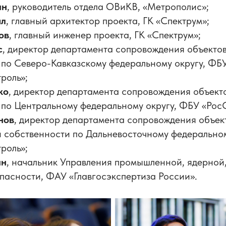
ин
, руководитель отдела ОВиКВ, «Метрополис»;
ал
, главный архитектор проекта, ГК «Спектрум»;
ов
, главный инженер проекта, ГК «Спектрум»;
с
, директор департамента сопровождения объекто
 по Северо-Кавказскому федеральному округу, ФБ
роль»;
ко
, директор департамента сопровождения объект
 по Центральному федеральному округу, ФБУ «Рос
нов
, директор департамента сопровождения объек
 собственности по Дальневосточному федеральном
роль»;
ин
, начальник Управления промышленной, ядерной
пасности, ФАУ «Главгосэкспертиза России».