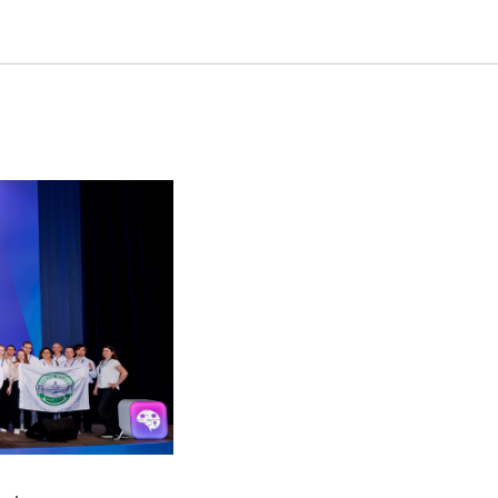
й лиги