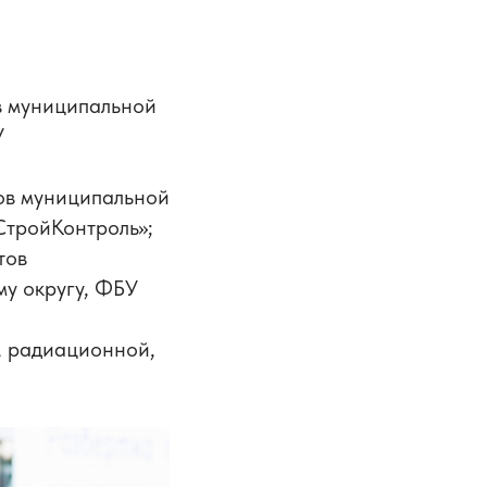
в муниципальной
У
ов муниципальной
СтройКонтроль»;
тов
у округу, ФБУ
, радиационной,