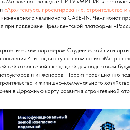
а в Москве на площадке НИТУ «МИСИС» состоялс
ги
«Архитектура, проектирование, строительство и
инженерного чемпионата CASE-IN. Чемпионат про
ся при поддержке Президентской платформы «Росс
тратегическим партнером Студенческой лиги архи
правления 4-й год выступает компания «Метропол
нейшей отраслевой площадкой для подготовки буд
нструкторов и инженеров. Проект традиционно по
троительства и жилищно-коммунального хозяйства
ючен в Дорожную карту развития строительной от