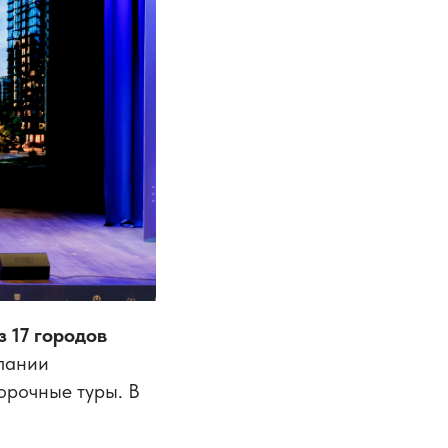
з 17 городов
лании
орочные туры. В