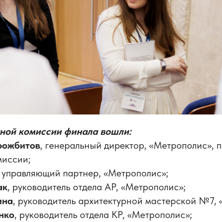
тной комиссии финала вошли:
рожбитов
, генеральный директор, «Метрополис», 
миссии;
, управляющий партнер, «Метрополис»;
ак
, руководитель отдела АР, «Метрополис»;
ина
, руководитель архитектурной мастерской №7,
нко
, руководитель отдела КР, «Метрополис»;