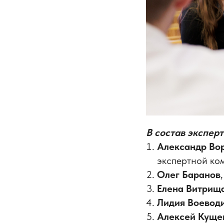
В состав экспер
Александр Во
экспертной ко
Олег Баранов
Елена Витрищ
Лидия Воевод
Алексей Куще