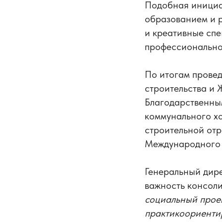
Подобная инициа
образованием и 
и креативные спе
профессиональног
По итогам провед
строительства и
Благодарственны
коммунального хо
строительной от
Международного 
Генеральный дир
важность консоли
социальный проек
практикоориентир