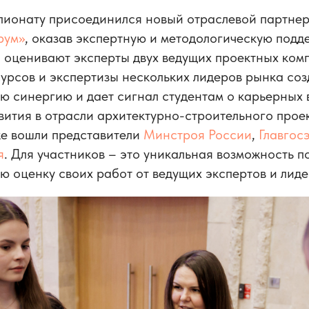
мпионату присоединился новый отраслевой партнер
рум»
, оказав экспертную и методологическую подд
 оценивают эксперты двух ведущих проектных ком
рсов и экспертизы нескольких лидеров рынка соз
 синергию и дает сигнал студентам о карьерных 
вития в отрасли архитектурно-строительного прое
же вошли представители
Минстроя России
,
Главгос
я
. Для участников – это уникальная возможность п
 оценку своих работ от ведущих экспертов и лиде