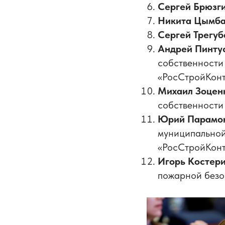
Сергей Брюзг
Никита Цымб
Сергей Трегуб
Андрей Пинту
собственности
«РосСтройКонт
Михаил Зоцен
собственности
Юрий Парамо
муниципальной
«РосСтройКонт
Игорь Костер
пожарной безо