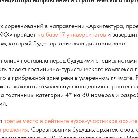
инициатора направления и стратегического парт
х соревнований в направлении «Архитектура, про
 ЖКХ» пройдет
на базе 17 университетов
и завершит
ом, который будет организован дистанционно.
полис» поставила перед будущими специалистами
ать проект гостинично-туристического комплекса 
го в прибрежной зоне реки в умеренном климате.
лжны включать комплексную концепцию строительс
а гостиницы категории 4* на 80 номеров и разра
ий.
ет
третье место в рейтинге вузов-участников архит
аправления
. Соревнования будущих архитекторов, 