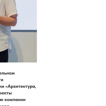
тельном
ги
ии «Архитектура,
роекты
ию компании