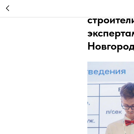
Будущие 
строител
эксперта
Новгоро