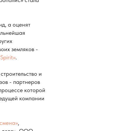
рополис» стала
нд, а оценят
ильнейшая
ругих
оих земляков -
pirit»
.
строительство и
зов - партнеров
процессе которой
ведущей компании
смена»
,