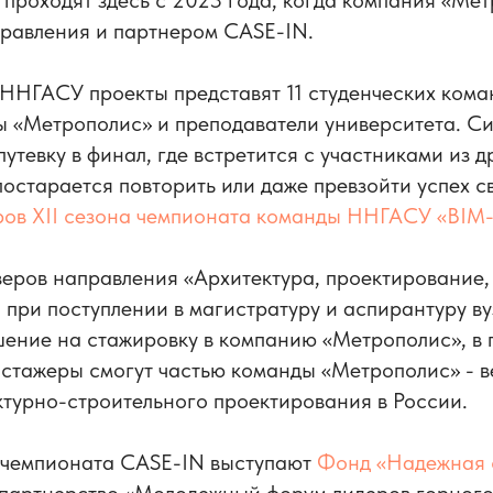
проходят здесь с 2023 года, когда компания «Мет
равления и партнером CASE-IN.
 ННГАСУ проекты представят 11 студенческих кома
ы «Метрополис» и преподаватели университета. С
утевку в финал, где встретится с участниками из д
постарается повторить или даже превзойти успех св
ов XII сезона чемпионата команды ННГАСУ «‎BIM-S
еров направления «Архитектура, проектирование, 
 при поступлении в магистратуру и аспирантуру ву
ение на стажировку в компанию «Метрополис», в 
 стажеры смогут частью команды «Метрополис» - 
ктурно-строительного проектирования в России.
чемпионата CASE-IN выступают
Фонд «Надежная 