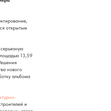
нера
ектирование,
ся открытым
 серьезную
площадью 13,59
 Решения
тва нового
ботку альбома
ектурно-
строителей и