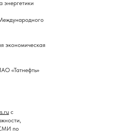
а энергетики
 Международного
ая экономическая
ПАО «Татнефть»
s.ru
с
лжности,
 СМИ по