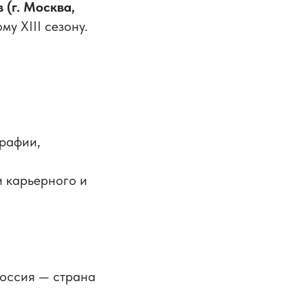
 (г. Москва,
у XIII сезону.
рафии,
и карьерного и
Россия — страна