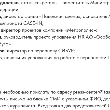
ндаренко
, статс-секретарь — заместитель Министр
дерации;
в
, директор фонда «Надежная смена», основатель
емпионата CASE-IN;
, директор проектов компании «Метрополис»;
а
, руководитель проекта управления HR АО «Особ
буга»
ов
, директор по персоналу СИБУР;
в
, начальник управления по работе с персоналом 
и необходимо прислать по адресу
press-center@tas
очты письмо на бланке СМИ с указанием ФИО, до
ктов журналиста. Вход только для представителей