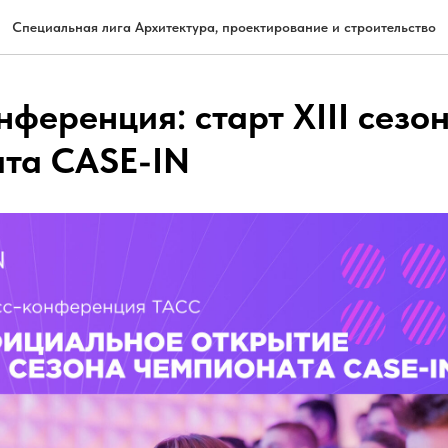
Специальная лига Архитектура, проектирование и строительство
нференция: старт XIII сезо
та CASE-IN