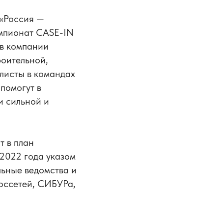
 «Россия —
мпионат CASE-IN
 в компании
роительной,
листы в командах
помогут в
и сильной и
т в план
2022 года указом
ьные ведомства и
оссетей, СИБУРа,