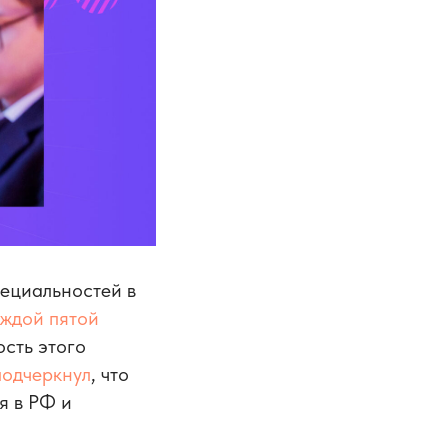
ециальностей в
ждой пятой
сть этого
подчеркнул
, что
я в РФ и